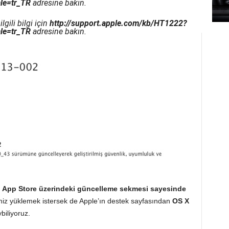
le=tr_TR
adresine bakın.
gili bilgi için
http://support.apple.com/kb/HT1222?
le=tr_TR
adresine bakın.
n
App Store üzerindeki güncelleme sekmesi sayesinde
miz yüklemek istersek de Apple’ın destek sayfasından
OS X
biliyoruz.