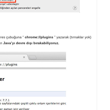
dres çubuğuna “
chrome://plugins
” yazarak (tırnaklar yok)
an
Java’yı devre dışı bırakabiliyoruz.