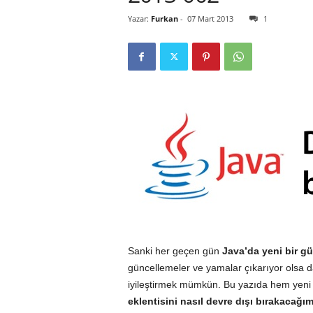
Yazar:
Furkan
-
07 Mart 2013
1
r
l
i
E
l
m
a
Sanki her geçen gün
Java’da yeni bir gü
güncellemeler ve yamalar çıkarıyor olsa 
iyileştirmek mümkün. Bu yazıda hem yeni
eklentisini nasıl devre dışı bırakacağım