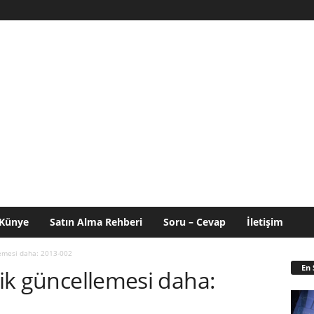
Künye
Satın Alma Rehberi
Soru – Cevap
İletişim
llemesi daha: 2013-002
En 
lik güncellemesi daha: