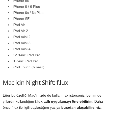
iPhone 5s
iPhone 6 / 6 Plus
iPhone 6s / 6s Plus
iPhone SE
iPad Air
iPad Air 2
iPad mini 2
iPad mini 3
iPad mini 4
12.9-inç iPad Pro
9.7-inç iPad Pro
iPod Touch (6.nesil)
Mac için Night Shift: f.lux
Eğer bu özelliği Mac’imizde de kullanmak isterseniz, benim de
yıllardır kullandığım
f.lux adlı uygulamayı önerebilirim
. Daha
önce f.lux ile ilgili paylaştığım yazıya
buradan ulaşabilirsiniz.