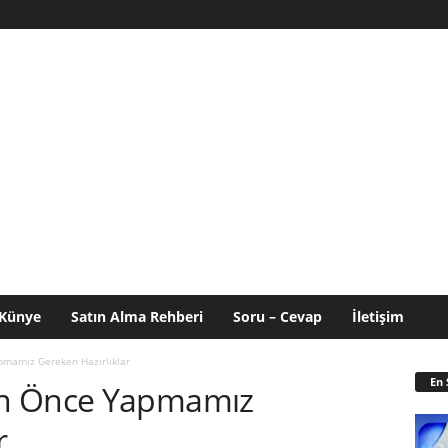
Künye
Satın Alma Rehberi
Soru – Cevap
İletişim
mamız Gereken Hazırlıklar
En 
en Önce Yapmamız
r