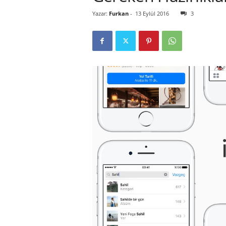
Yazar:
Furkan
-
13 Eylül 2016
3
r
l
i
E
l
m
a