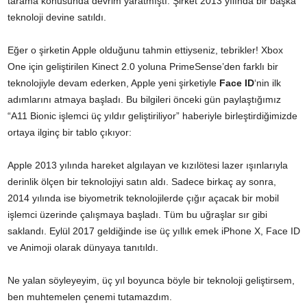
tarama konusunda devrim yaratmıştı. Şirket 2013 yılında bir başka
teknoloji devine satıldı.
Eğer o şirketin Apple olduğunu tahmin ettiyseniz, tebrikler! Xbox
One için geliştirilen Kinect 2.0 yoluna PrimeSense’den farklı bir
teknolojiyle devam ederken, Apple yeni şirketiyle
Face ID
‘nin ilk
adımlarını atmaya başladı. Bu bilgileri önceki gün paylaştığımız
“
A11 Bionic işlemci üç yıldır geliştiriliyor
” haberiyle birleştirdiğimizde
ortaya ilginç bir tablo çıkıyor:
Apple 2013 yılında hareket algılayan ve kızılötesi lazer ışınlarıyla
derinlik ölçen bir teknolojiyi satın aldı. Sadece birkaç ay sonra,
2014 yılında ise biyometrik teknolojilerde çığır açacak bir mobil
işlemci üzerinde çalışmaya başladı. Tüm bu uğraşlar sır gibi
saklandı. Eylül 2017 geldiğinde ise üç yıllık emek
iPhone X, Face ID
ve Animoji
olarak dünyaya tanıtıldı.
Ne yalan söyleyeyim, üç yıl boyunca böyle bir teknoloji geliştirsem,
ben muhtemelen çenemi tutamazdım.