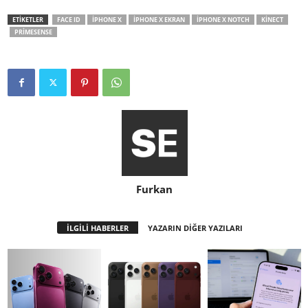
ETİKETLER
FACE ID
IPHONE X
IPHONE X EKRAN
IPHONE X NOTCH
KINECT
PRIMESENSE
Furkan
İLGİLİ HABERLER
YAZARIN DİĞER YAZILARI