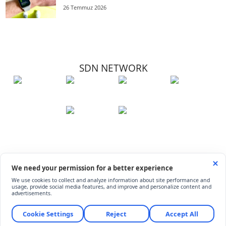
26 Temmuz 2026
SDN NETWORK
Hakkımızda
Künye
İletişim
Çerez Kullanımı
Soru-Cevap
©
ShiftDelete.Net