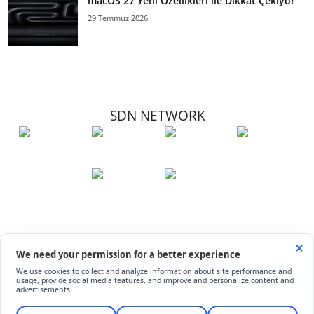
macOS 27 Yeni Özellikleri ile Dikkat Çekiyor
29 Temmuz 2026
SDN NETWORK
Hakkımızda
Künye
İletişim
Çerez Kullanımı
Soru-Cevap