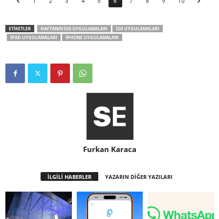
1
2
3
4
5
6
7
8
9
10
ETİKETLER
HAFTANIN IOS UYGULAMALARI
IOS UYGULAMALARI
IPAD UYGULAMALARI
IPHONE UYGULAMALARI
Furkan Karaca
İLGİLİ HABERLER
YAZARIN DİĞER YAZILARI