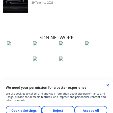
29 Temmuz 2026
SDN NETWORK
Hakkımızda
Künye
İletişim
Çerez Kullanımı
Soru-Cevap