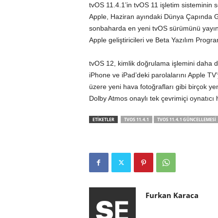
tvOS 11.4.1’in tvOS 11 işletim sisteminin
Apple, Haziran ayındaki Dünya Çapında Geli
sonbaharda en yeni tvOS sürümünü yayınla
Apple geliştiricileri ve Beta Yazılım Programı
tvOS 12, kimlik doğrulama işlemini daha 
iPhone ve iPad’deki parolalarını Apple TV
üzere yeni hava fotoğrafları gibi birçok y
Dolby Atmos onaylı tek çevrimiçi oynatıcı 
ETİKETLER
TVOS 11.4.1
TVOS 11.4.1 GÜNCELLEMESI
Furkan Karaca