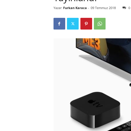
Yazar:
Furkan Karaca
-
09 Temmuz 2018
0
r
l
i
E
l
m
a