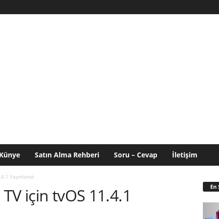
Künye
Satın Alma Rehberi
Soru – Cevap
İletişim
.4.1 Yayınlandı
En 
e TV için tvOS 11.4.1