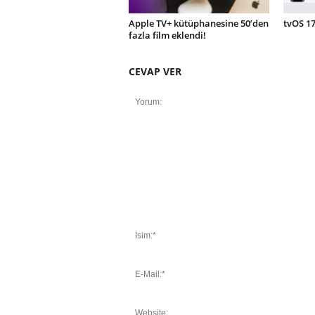
Apple TV+ kütüphanesine 50’den
tvOS 17
fazla film eklendi!
CEVAP VER