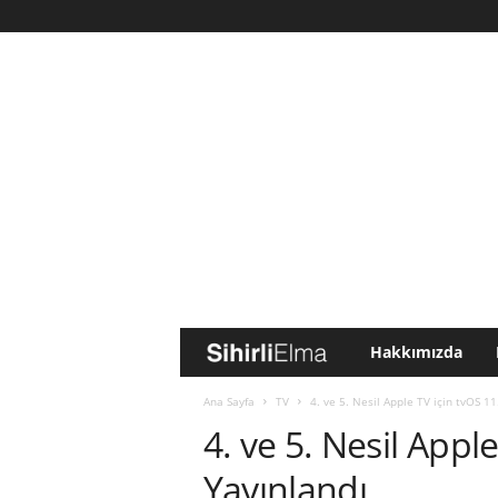
Hakkımızda
S
i
Ana Sayfa
TV
4. ve 5. Nesil Apple TV için tvOS 11
4. ve 5. Nesil Appl
h
Yayınlandı
i