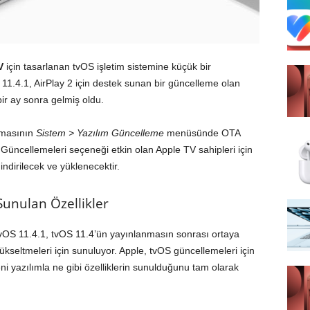
V
için tasarlanan tvOS işletim sistemine küçük bir
S 11.4.1, AirPlay 2 için destek sunan bir güncelleme olan
ir ay sonra gelmiş oldu.
amasının
Sistem > Yazılım Güncelleme
menüsünde OTA
ım Güncellemeleri seçeneği etkin olan Apple TV sahipleri için
ndirilecek ve yüklenecektir.
Sunulan Özellikler
tvOS 11.4.1, tvOS 11.4’ün yayınlanmasın sonrası ortaya
kseltmeleri için sunuluyor. Apple, tvOS güncellemeleri için
i yazılımla ne gibi özelliklerin sunulduğunu tam olarak