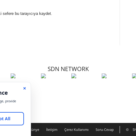
i sefere bu tarayıcıya kaydet.
SDN NETWORK
Hakkımızda
Künye
İletişim
Çerez Kullanımı
Soru-Cevap
©
Sh