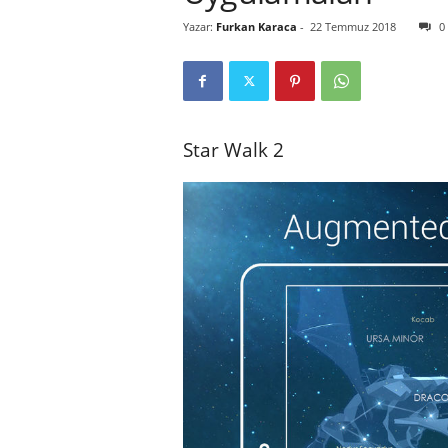
Yazar:
Furkan Karaca
-
22 Temmuz 2018
0
r
l
i
Star Walk 2
E
l
m
a