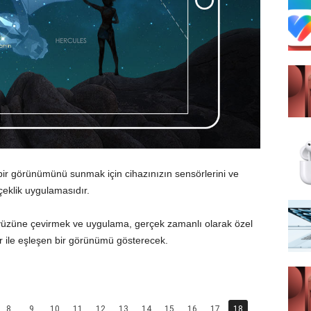
bir görünümünü sunmak için cihazınızın sensörlerini ve
rçeklik uygulamasıdır.
yüzüne çevirmek ve uygulama, gerçek zamanlı olarak özel
ler ile eşleşen bir görünümü gösterecek.
8
9
10
11
12
13
14
15
16
17
18