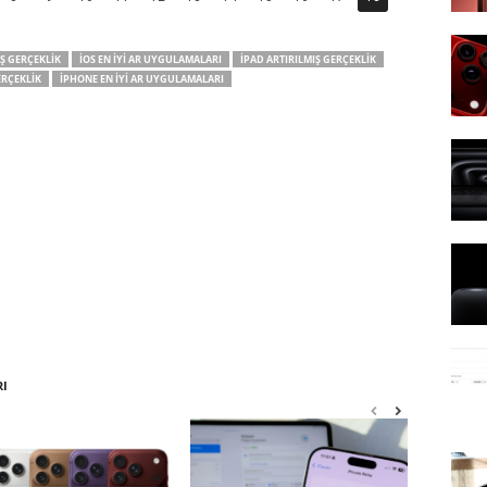
IŞ GERÇEKLIK
IOS EN İYI AR UYGULAMALARI
IPAD ARTIRILMIŞ GERÇEKLIK
ERÇEKLIK
IPHONE EN İYI AR UYGULAMALARI
RI