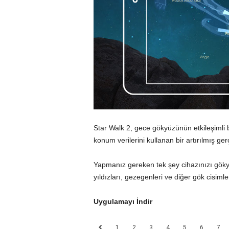
Star Walk 2, gece gökyüzünün etkileşimli 
konum verilerini kullanan bir artırılmış ge
Yapmanız gereken tek şey cihazınızı gök
yıldızları, gezegenleri ve diğer gök cisim
Uygulamayı İndir
1
2
3
4
5
6
7