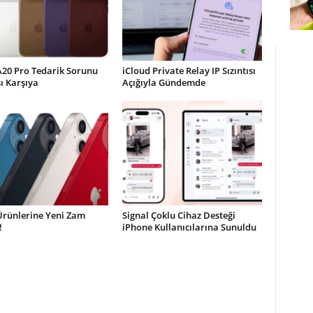
A20 Pro Tedarik Sorunu
iCloud Private Relay IP Sızıntısı
şı Karşıya
Açığıyla Gündemde
Ürünlerine Yeni Zam
Signal Çoklu Cihaz Desteği
!
iPhone Kullanıcılarına Sunuldu