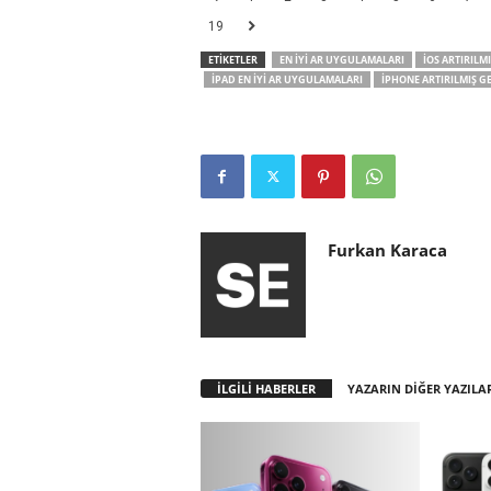
19
ETİKETLER
EN İYI AR UYGULAMALARI
IOS ARTIRILM
IPAD EN IYI AR UYGULAMALARI
IPHONE ARTIRILMIŞ G
Furkan Karaca
İLGİLİ HABERLER
YAZARIN DİĞER YAZILA