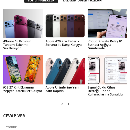
İLGİLİ HABERLER
YAZARIN DİĞER YAZILARI
iPhone 18 Pro’nun
Apple A20 Pro Tedarik
iCloud Private Relay IP
Tanıtım Takvimi
Sorunu ile Karşı Karşıya
Sızıntısı Açığıyla
Şekilleniyor
Gündemde
iOS 27 Kilit Ekranına
Apple Ürünlerine Yeni
Signal Çoklu Cihaz
Yepyeni Özellikler Geliyor
Zam Kapıda!
Desteği iPhone
Kullanıcılarına Sunuldu
CEVAP VER