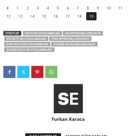
1
2
3
4
5
6
7
8
9
10
11
12
13
14
15
16
17
18
19
ETİKETLER
EN İYI AR UYGULAMALARI
IOS ARTIRILMIŞ GERÇEKLIK
IOS EN İYI AR UYGULAMALARI
IPAD ARTIRILMIŞ GERÇEKLIK
IPAD EN IYI AR UYGULAMALARI
IPHONE ARTIRILMIŞ GERÇEKLIK
IPHONE EN İYI AR UYGULAMALARI
Furkan Karaca