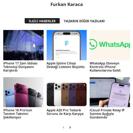
Furkan Karaca
İLGİLİ HABERLER
YAZARIN DİĞER YAZILARI
iPhone 17 Zam İddiası
Apple İşitme Cihazı
WhatsApp Ebeveyn
Teknoloji Dünyasını
Desteği Listesini Büyüttü
Kontrolü iPhone
Karıştırdı
Kullanıcılarına Geldi
iPhone 18 Pro’nun
Apple A20 Pro Tedarik
iCloud Private Relay IP
Tanıtım Takvimi
Sorunu ile Karşı Karşıya
Sızıntısı Açığıyla
Şekilleniyor
Gündemde