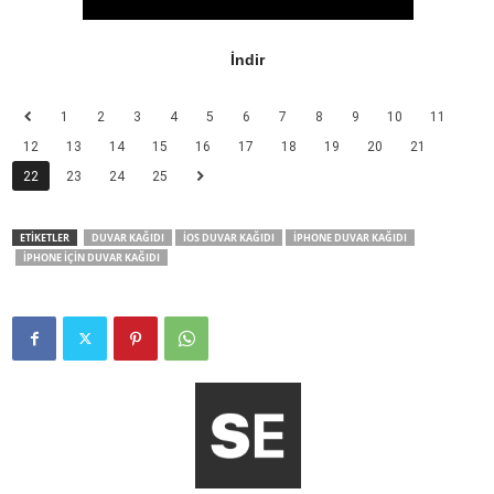
İndir
1
2
3
4
5
6
7
8
9
10
11
12
13
14
15
16
17
18
19
20
21
22
23
24
25
ETİKETLER
DUVAR KAĞIDI
IOS DUVAR KAĞIDI
IPHONE DUVAR KAĞIDI
IPHONE IÇIN DUVAR KAĞIDI