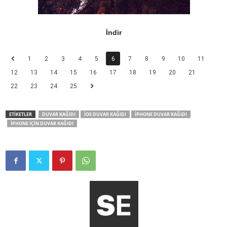
İndir
1
2
3
4
5
6
7
8
9
10
11
12
13
14
15
16
17
18
19
20
21
22
23
24
25
ETİKETLER
DUVAR KAĞIDI
IOS DUVAR KAĞIDI
IPHONE DUVAR KAĞIDI
IPHONE IÇIN DUVAR KAĞIDI