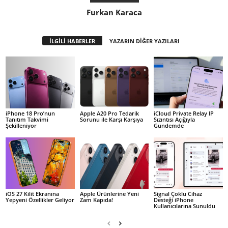
Furkan Karaca
İLGİLİ HABERLER
YAZARIN DİĞER YAZILARI
iPhone 18 Pro’nun
Apple A20 Pro Tedarik
iCloud Private Relay IP
Tanıtım Takvimi
Sorunu ile Karşı Karşıya
Sızıntısı Açığıyla
Şekilleniyor
Gündemde
iOS 27 Kilit Ekranına
Apple Ürünlerine Yeni
Signal Çoklu Cihaz
Yepyeni Özellikler Geliyor
Zam Kapıda!
Desteği iPhone
Kullanıcılarına Sunuldu