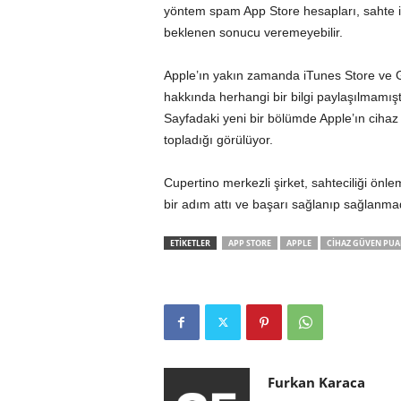
yöntem spam App Store hesapları, sahte in
beklenen sonucu veremeyebilir.
Apple’ın yakın zamanda iTunes Store ve Gi
hakkında herhangi bir bilgi paylaşılmamıştı
Sayfadaki yeni bir bölümde Apple’ın cihaz bi
topladığı görülüyor.
Cupertino merkezli şirket, sahteciliği ön
bir adım attı ve başarı sağlanıp sağlanm
ETİKETLER
APP STORE
APPLE
CIHAZ GÜVEN PUA
Furkan Karaca