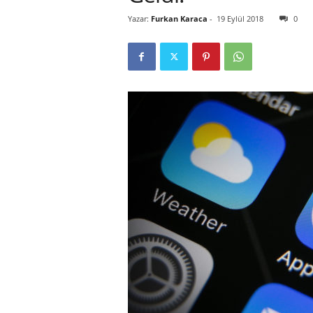
Yazar:
Furkan Karaca
-
19 Eylül 2018
0
r
l
i
E
l
m
a