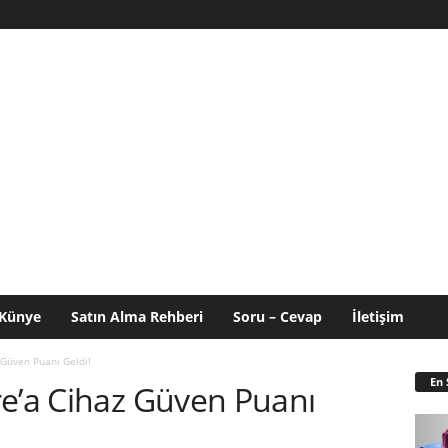
Künye
Satın Alma Rehberi
Soru – Cevap
İletişim
 Güven Puanı Geldi!
En 
re’a Cihaz Güven Puanı