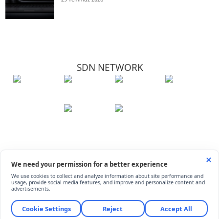
SDN NETWORK
Hakkımızda
Künye
İletişim
Çerez Kullanımı
Soru-Cevap
©
ShiftDelete.Net