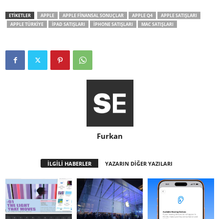
ETİKETLER
APPLE
APPLE FINANSAL SONUÇLAR
APPLE Q4
APPLE SATIŞLARI
APPLE TÜRKIYE
IPAD SATIŞLARI
IPHONE SATIŞLARI
MAC SATIŞLARI
Furkan
İLGİLİ HABERLER
YAZARIN DİĞER YAZILARI