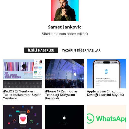
Samet Jankovic
Sihirlielma.com haber editörü
İLGİLİ HABERLER
YAZARIN DİĞER YAZILARI
iPadOS 27 Yenilikleri
iPhone 17 Zam İddiası
Apple İşitme Cihazı
Tablet Kullanımını Baştan
Teknoloji Dünyasını
Desteği Listesini Büyüttü
Yaratıyor
Karıştırdı