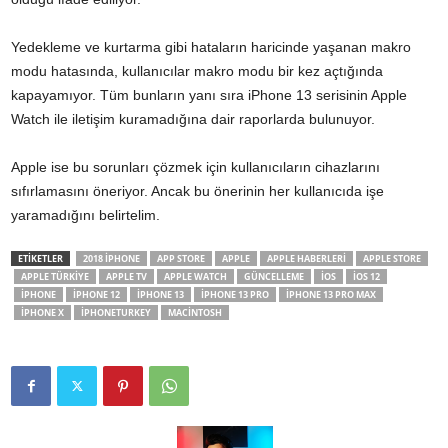
Yedekleme ve kurtarma gibi hataların haricinde yaşanan makro
modu hatasında, kullanıcılar makro modu bir kez açtığında
kapayamıyor. Tüm bunların yanı sıra iPhone 13 serisinin Apple
Watch ile iletişim kuramadığına dair raporlarda bulunuyor.
Apple ise bu sorunları çözmek için kullanıcıların cihazlarını
sıfırlamasını öneriyor. Ancak bu önerinin her kullanıcıda işe
yaramadığını belirtelim.
ETİKETLER
2018 IPHONE
APP STORE
APPLE
APPLE HABERLERI
APPLE STORE
APPLE TÜRKIYE
APPLE TV
APPLE WATCH
GÜNCELLEME
IOS
IOS 12
IPHONE
IPHONE 12
IPHONE 13
IPHONE 13 PRO
IPHONE 13 PRO MAX
IPHONE X
IPHONETURKEY
MACINTOSH