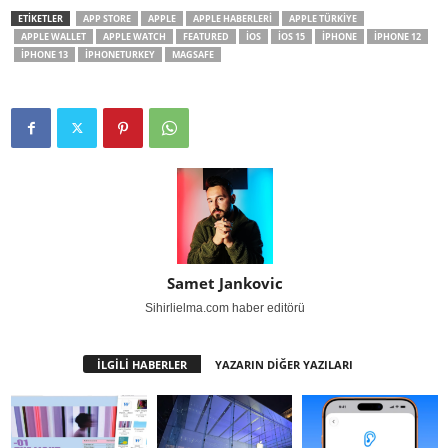
ETİKETLER
APP STORE
APPLE
APPLE HABERLERI
APPLE TÜRKIYE
APPLE WALLET
APPLE WATCH
FEATURED
IOS
IOS 15
IPHONE
IPHONE 12
IPHONE 13
IPHONETURKEY
MAGSAFE
Samet Jankovic
Sihirlielma.com haber editörü
İLGİLİ HABERLER
YAZARIN DİĞER YAZILARI