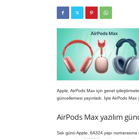
r
l
i
E
l
m
Apple, AirPods Max için genel iyileştirmel
a
güncellemesi yayınladı. İşte AirPods Max 
AirPods Max yazılım günc
Salı günü Apple, 6A324 yapı numarasına sa