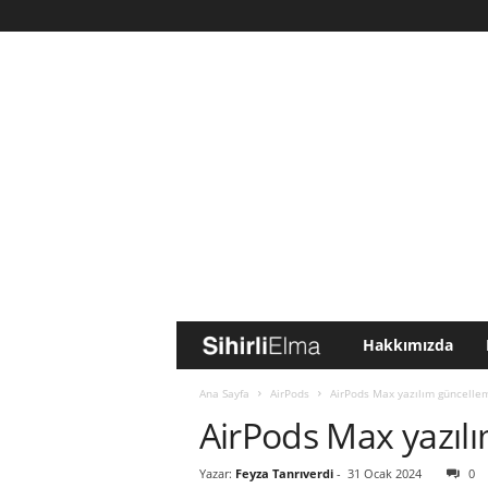
Hakkımızda
S
i
Ana Sayfa
AirPods
AirPods Max yazılım güncellem
AirPods Max yazılı
h
Yazar:
Feyza Tanrıverdi
-
31 Ocak 2024
0
i