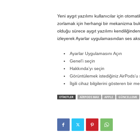
Yeni aygıt yazılımı kullanıcılar için otom
zorlamak için herhangi bir mekanizma bul
olduğu sürece aygıt yazılımı kendiliğinden 
izleyerek Ayarlar uygulamasından ses aksesu
Ayarlar Uygulamasını Açın
Genel’i seçin
Hakkında’yı seçin
Görüntülemek istediğiniz AirPods’u 
İlgili cihaz bilgilerini gösteren bir 
ETİKETLER
AIRPODS MAX
APPLE
GÜNCELLEME