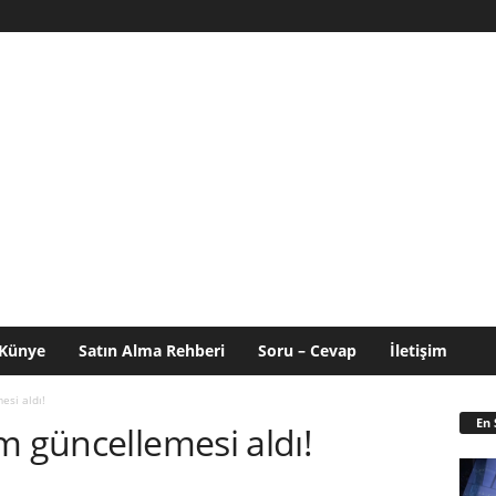
Künye
Satın Alma Rehberi
Soru – Cevap
İletişim
esi aldı!
En 
m güncellemesi aldı!