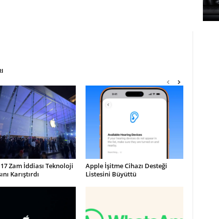
RI
17 Zam İddiası Teknoloji
Apple İşitme Cihazı Desteği
nı Karıştırdı
Listesini Büyüttü