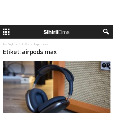
Ana Sayfa
Etiketler
Airpods max
Etiket: airpods max