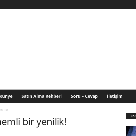
Künye
Satın Alma Rehberi
Soru – Cevap
İletişim
nilik!
En 
mli bir yenilik!