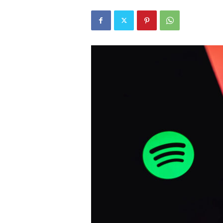
r
l
i
E
l
m
a