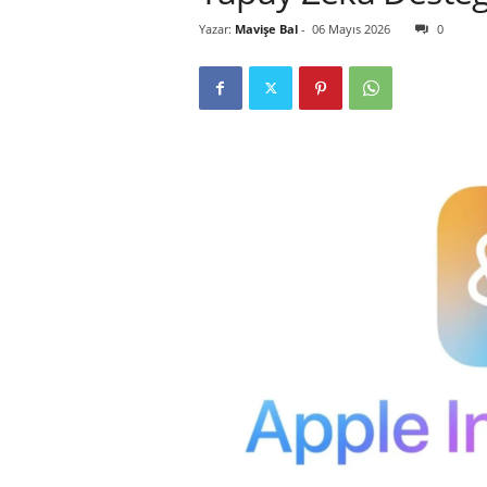
Yazar:
Mavişe Bal
-
06 Mayıs 2026
0
r
l
i
E
l
m
a