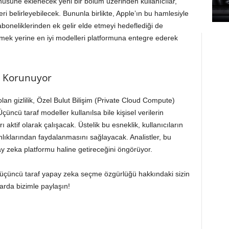
enüsüne eklenecek yeni bir bölüm üzerinden kullanıcılar,
ri belirleyebilecek. Bununla birlikte, Apple’ın bu hamlesiyle
oneliklerinden ek gelir elde etmeyi hedeflediği de
ştirmek yerine en iyi modelleri platformuna entegre ederek
ği Korunuyor
lan gizlilik, Özel Bulut Bilişim (Private Cloud Compute)
ncü taraf modeller kullanılsa bile kişisel verilerin
 aktif olarak çalışacak. Üstelik bu esneklik, kullanıcıların
anlıklarından faydalanmasını sağlayacak. Analistler, bu
 zeka platformu haline getireceğini öngörüyor.
n üçüncü taraf yapay zeka seçme özgürlüğü hakkındaki sizin
arda bizimle paylaşın!