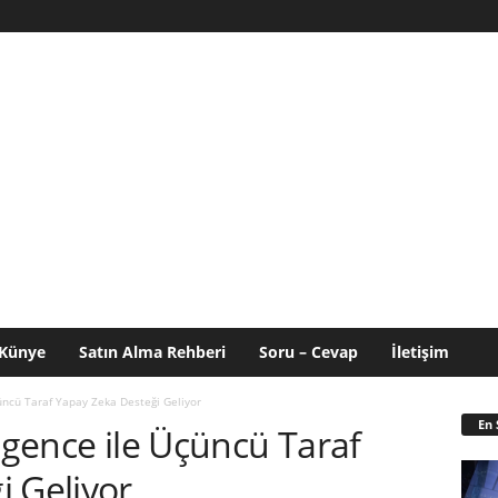
Künye
Satın Alma Rehberi
Soru – Cevap
İletişim
çüncü Taraf Yapay Zeka Desteği Geliyor
En 
ligence ile Üçüncü Taraf
i Geliyor