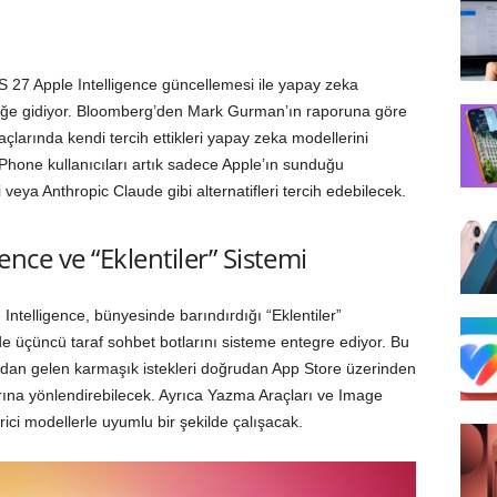
S 27 Apple Intelligence güncellemesi ile yapay zeka
ikliğe gidiyor. Bloomberg’den Mark Gurman’ın raporuna göre
araçlarında kendi tercih ettikleri yapay zeka modellerini
Phone kullanıcıları artık sadece Apple’ın sunduğu
ya Anthropic Claude gibi alternatifleri tercih edebilecek.
ence ve “Eklentiler” Sistemi
Intelligence, bünyesinde barındırdığı “Eklentiler”
nde üçüncü taraf sohbet botlarını sisteme entegre ediyor. Bu
cıdan gelen karmaşık istekleri doğrudan App Store üzerinden
ına yönlendirebilecek. Ayrıca Yazma Araçları ve Image
rici modellerle uyumlu bir şekilde çalışacak.