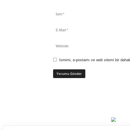
Ismimi, e-postamı ve web sitemi bir dahak