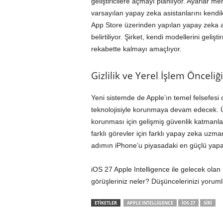
geliştiricilere açmayı planlıyor. Ayarlar m
varsayılan yapay zeka asistanlarını kendile
App Store üzerinden yapılan yapay zeka ab
belirtiliyor. Şirket, kendi modellerini geli
rekabette kalmayı amaçlıyor.
Gizlilik ve Yerel İşlem Önceli
Yeni sistemde de Apple’ın temel felsefesi o
teknolojisiyle korunmaya devam edecek. Üçü
korunması için gelişmiş güvenlik katmanları
farklı görevler için farklı yapay zeka uzm
adımın iPhone’u piyasadaki en güçlü yapay
iOS 27 Apple Intelligence ile gelecek ola
görüşleriniz neler? Düşüncelerinizi yoruml
ETİKETLER
APPLE INTELLIGENCE
IOS 27
SIRI