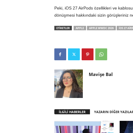
Peki, iOS 27 AirPods özellikleri ve kablos
dönüşmesi hakkındaki sizin görüşleriniz n
ETİKETLER
APPLE
APPLE WWDC 2026
IOS 27 AIR
Mavişe Bal
İLGİLİ HABERLER
YAZARIN DİĞER YAZILA