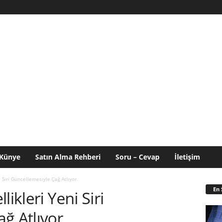
Künye
Satın Alma Rehberi
Soru – Cevap
İletişim
 Siri Güncellemesiyle Çağ Atlıyor
En 
ikleri Yeni Siri
ğ Atlıyor