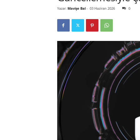
Yazar:
Mavişe Bal
-
03 Haziran 2026
0
r
l
i
E
l
m
a