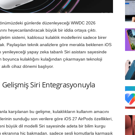
’ın önümüzdeki günlerde düzenleyeceği WWDC 2026
larını heyecanlandıracak büyük bir iddia ortaya çıktı.
letim sistemi, kablosuz kulaklık modellerini sadece birer
. Paylaşılan teknik analizlere göre merakla beklenen iOS
ğı yenileyeceği yapay zeka tabanlı Siri asistanı sayesinde
n boyunca kulaklığını kulağından çıkarmayan teknoloji
 akıllı cihaz dönemi başlıyor.
i Gelişmiş Siri Entegrasyonuyla
anla karşılanan bu gelişme, kulaklıkların kullanım amacını
lerinin sunduğu son verilere göre iOS 27 AirPods özellikleri,
i büyük dil modelli Siri sayesinde adeta bir bilim kurgu
efon ekranına hiç bakmadan, sadece sesli komutlarla karmaşık