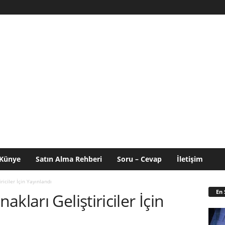
Künye
Satın Alma Rehberi
Soru – Cevap
İletişim
iciler İçin Yayınlandı
En 
kları Geliştiriciler İçin