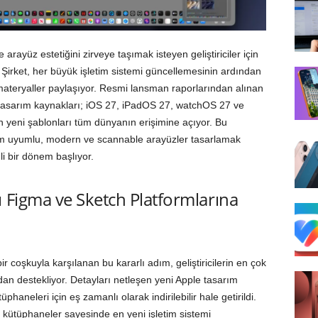
arayüz estetiğini zirveye taşımak isteyen geliştiriciler için
 Şirket, her büyük işletim sistemi güncellemesinin ardından
 materyaller paylaşıyor. Resmi lansman raporlarından alınan
 tasarım kaynakları; iOS 27, iPadOS 27, watchOS 27 ve
yeni şablonları tüm dünyanın erişimine açıyor. Bu
am uyumlu, modern ve scannable arayüzler tasarlamak
li bir dönem başlıyor.
 Figma ve Sketch Platformlarına
 coşkuyla karşılanan bu kararlı adım, geliştiricilerin en çok
udan destekliyor. Detayları netleşen yeni Apple tasarım
neleri için eş zamanlı olarak indirilebilir hale getirildi.
 kütüphaneler sayesinde en yeni işletim sistemi