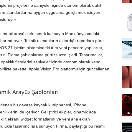
 tiplerini projelerine saniyeler içinde otonom olarak dahil
form standartlarına uygun uygulama geliştirmek isteyen
uşturuyor.
ce mobil arayüzlerle sınırlı kalmayıp Mac dünyasındaki
 barındırıyor. Teknik uzmanların aktardığı raporlara göre
S 27 işletim sistemindeki tüm yeni pencere yapılarını,
rini Figma şablonlarına pürüzsüzce işledi. Tasarımcılar,
 opaklık filtrelerini saniyeler içinde otonom olarak kendi
birlikte pakette, Apple Vision Pro platformu için güncellenen
amik Arayüz Şablonları
ni üstlenen bu devasa kaynak kütüphanesi, iPhone
iliklerini de içeriyor. Geliştirici ekipler, dinamik ada
kilit ekranı widget formatlarını ve yeni ana ekran
rulukla tasarımcılara sunuyor. Firma, paylaştığı bu resmi