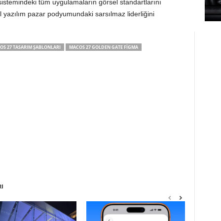
istemindeki tüm uygulamaların görsel standartlarını
l yazılım pazar podyumundaki sarsılmaz liderliğini
IOS 27 TASARIM ŞABLONLARI
MACOS 27 GOLDEN GATE FIGMA
RI