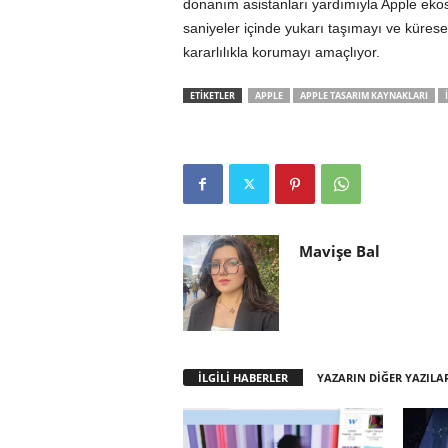
donanım asistanları yardımıyla Apple ekos
saniyeler içinde yukarı taşımayı ve kürese
kararlılıkla korumayı amaçlıyor.
ETİKETLER
APPLE
APPLE TASARIM KAYNAKLARI
Mavişe Bal
İLGİLİ HABERLER
YAZARIN DİĞER YAZILA