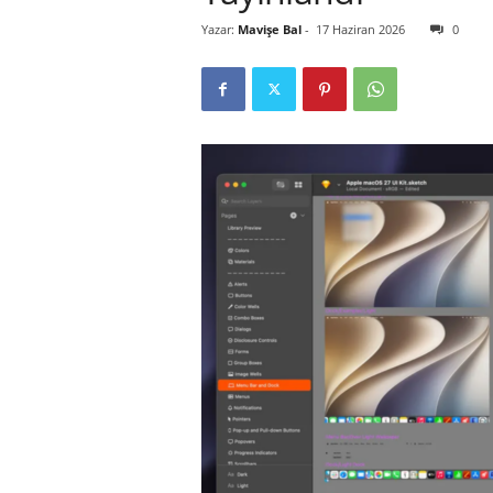
Yazar:
Mavişe Bal
-
17 Haziran 2026
0
r
l
i
E
l
m
a