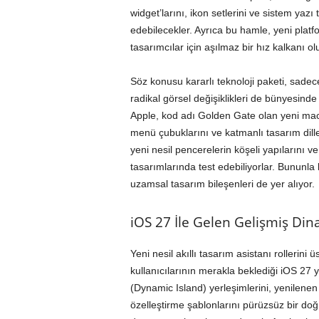
widget’larını, ikon setlerini ve sistem yazı
edebilecekler. Ayrıca bu hamle, yeni plat
tasarımcılar için aşılmaz bir hız kalkanı ol
Söz konusu kararlı teknoloji paketi, sade
radikal görsel değişiklikleri de bünyesinde
Apple, kod adı Golden Gate olan yeni macO
menü çubuklarını ve katmanlı tasarım dille
yeni nesil pencerelerin köşeli yapılarını ve
tasarımlarında test edebiliyorlar. Bununla 
uzamsal tasarım bileşenleri de yer alıyor.
iOS 27 İle Gelen Gelişmiş Din
Yeni nesil akıllı tasarım asistanı rolleri
kullanıcılarının merakla beklediği iOS 27 yen
(Dynamic Island) yerleşimlerini, yenilenen 
özelleştirme şablonlarını pürüzsüz bir doğ