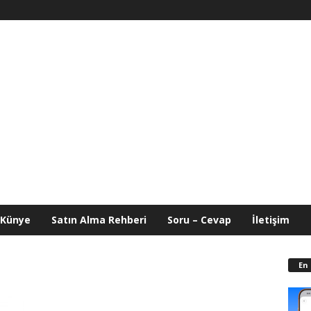
Künye
Satın Alma Rehberi
Soru – Cevap
İletişim
En