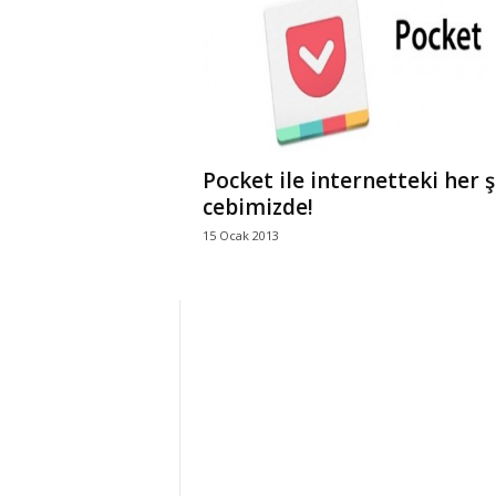
r
l
i
Pocket ile internetteki her 
E
cebimizde!
15 Ocak 2013
l
m
a