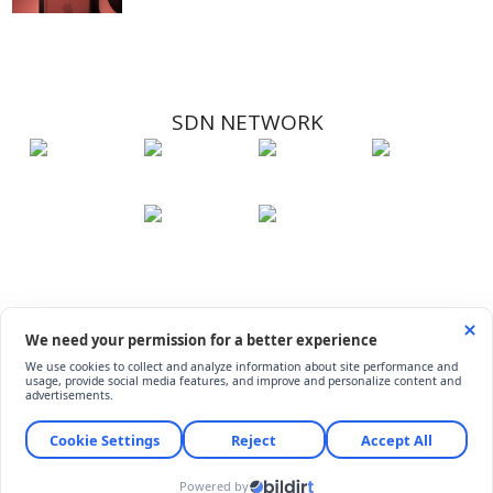
SDN NETWORK
Hakkımızda
Künye
İletişim
Çerez Kullanımı
Soru-Cevap
©
ShiftDelete.Net