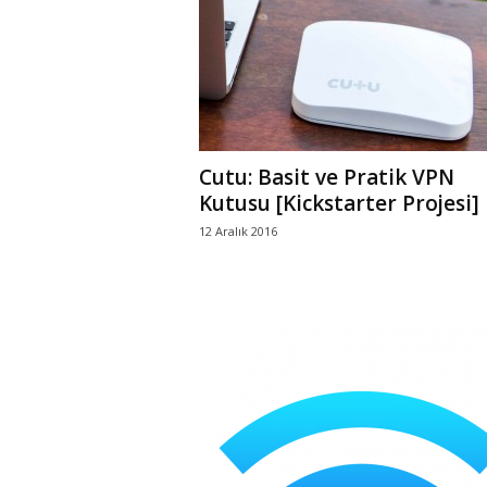
r
l
i
Cutu: Basit ve Pratik VPN
E
Kutusu [Kickstarter Projesi]
12 Aralık 2016
l
m
a