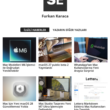
Furkan Karaca
İLGİLİ HABERLER
YAZARIN DİĞER YAZILARI
Mac Modelleri M6 İşlemci
macOS 27 public beta 2
WhatsApp’tan Mac
ile Doğrudan
Yayınlandı
Kullanıcılarına Yeni
Yenilenebilir
Arayüz Sürprizi
Mac İçin Yeni macOS 28
Mac Studio Tasarımı Yeni
Lettera Markdown
Güncellemesi Yolda
M7 Ultra İşlemciyle
Editörü Mac Kullanıcıları
Değişebilir
İçin Tanıtıldı