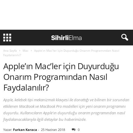
Ana Sayfa
Mac
Apple’ın Mac’ler için Duyurduğu Onarım Programından Nasıl
Faydalanılır?
Apple’ın Mac’ler için Duyurduğu
Onarım Programından Nasıl
Faydalanılır?
Apple, kelebek tipi mekanizmalı klavyesi ile donattığı ve bilinen bir sorundan
etkilenen MacBook ve MacBook Pro modelleri için yeni onarım programını
duyurdu. Kullanıcıların Apple'ın duyurduğu onarım programından nasıl
faydalanacaklarıyla ilgili detaylar bu haberimizde.
Yazar:
Furkan Karaca
-
25 Haziran 2018
0