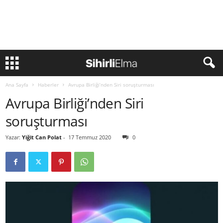
Ana Sayfa
Haberler
Avrupa Birliği’nden Siri soruşturması
Avrupa Birliği’nden Siri
soruşturması
Yazar:
Yiğit Can Polat
-
17 Temmuz 2020
0