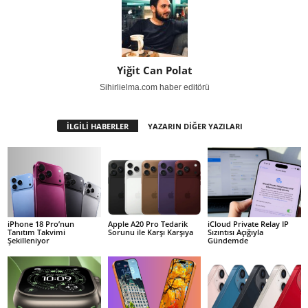
Yiğit Can Polat
Sihirlielma.com haber editörü
İLGİLİ HABERLER
YAZARIN DİĞER YAZILARI
iPhone 18 Pro’nun
Apple A20 Pro Tedarik
iCloud Private Relay IP
Tanıtım Takvimi
Sorunu ile Karşı Karşıya
Sızıntısı Açığıyla
Şekilleniyor
Gündemde