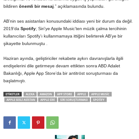
bildiren
önemli bir mesaj
.” açıklamasında bulundu.
AB’nin ses asistanları konusundaki iddiası yeni bir durum da değil.
2019’da
Spotify
; Siri’ye Apple Music’ten müzik çalma tercihinin
kullanıcıları Spotify’ı kullanmamaya ittiğini belirterek AB’ye bir
şikayette bulunmuştu .
Haziran ayında, geliştiriciler rekabete aykırı davranışlarla ilgili
endişelerini dile getirmeye devam ettikten sonra ABD Adalet
Bakanlığı, Apple App Store’da bir antitröst soruşturması da
başlatmıştı.
ETİKETLER
ALEXA
AMAZON
APP STORE
APPLE
APPLE MUSIC
APPLE SESLI ASISTAN
APPLE SIRI
SIRI SORUŞTURMASI
SPOTIFY