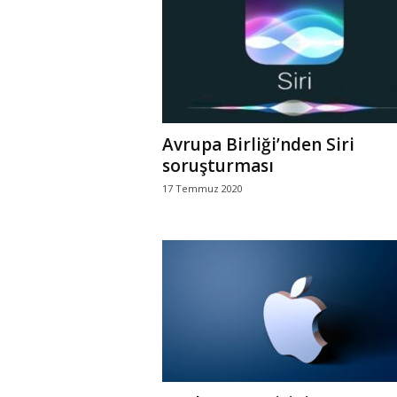
r
l
i
Avrupa Birliği’nden Siri
E
soruşturması
17 Temmuz 2020
l
m
a