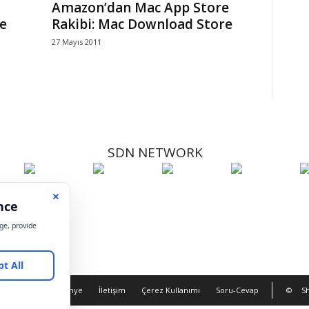
Amazon’dan Mac App Store
e
Rakibi: Mac Download Store
27 Mayıs 2011
SDN NETWORK
Hakkımızda
Künye
İletişim
Çerez Kullanımı
Soru-Cevap
©
Sh