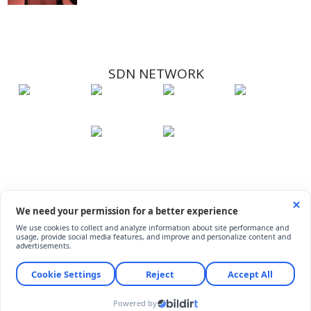
SDN NETWORK
Hakkımızda
Künye
İletişim
Çerez Kullanımı
Soru-Cevap
©
ShiftDelete.Net