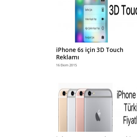
r
l
i
iPhone 6s için 3D Touch
E
Reklamı
16 Ekim 2015
l
m
a