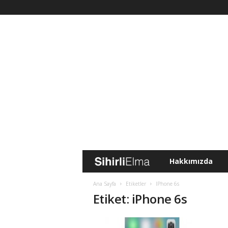
Hakkımızda
S
i
Ana Sayfa
Etiketler
IPhone 6s
Etiket: iPhone 6s
h
i