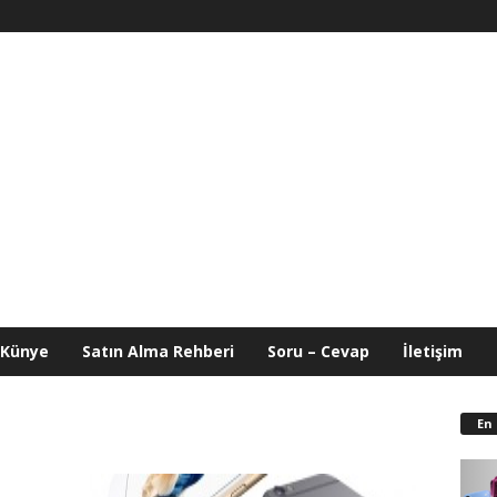
Künye
Satın Alma Rehberi
Soru – Cevap
İletişim
En