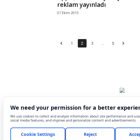
reklam yayınladı
07 Ekim 2015
1
2
3
...
5