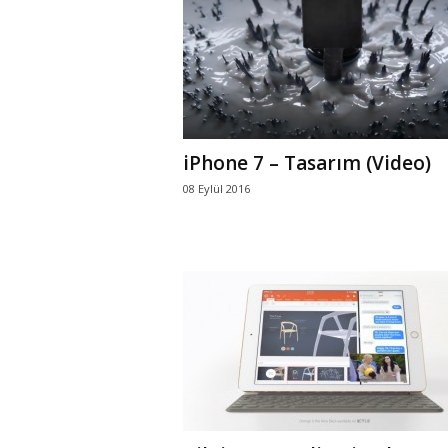
r
l
i
iPhone 7 – Tasarım (Video)
E
08 Eylül 2016
l
m
a