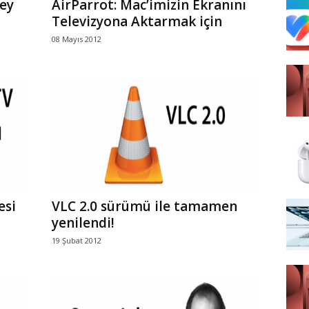
şey
AirParrot: Mac’imizin Ekranını
Televizyona Aktarmak için
08 Mayıs 2012
esi
VLC 2.0 sürümü ile tamamen
yenilendi!
19 Şubat 2012