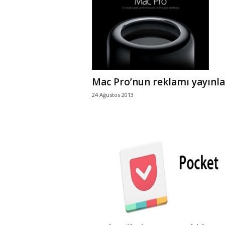
r
l
i
Mac Pro’nun reklamı yayınla
E
24 Ağustos 2013
l
m
a