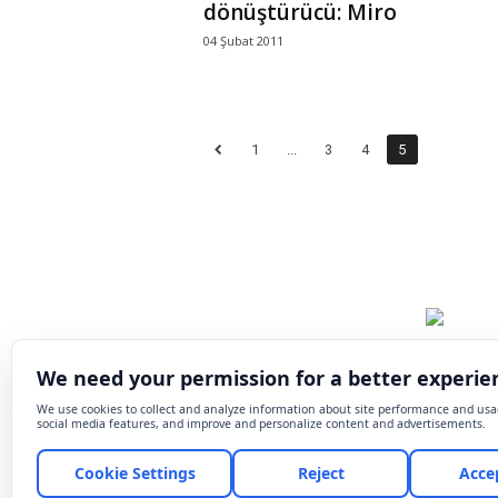
dönüştürücü: Miro
04 Şubat 2011
1
...
3
4
5