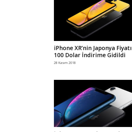
r
l
i
iPhone XR’nin Japonya Fiyat
E
100 Dolar İndirime Gidildi
28 Kasım 2018
l
m
a