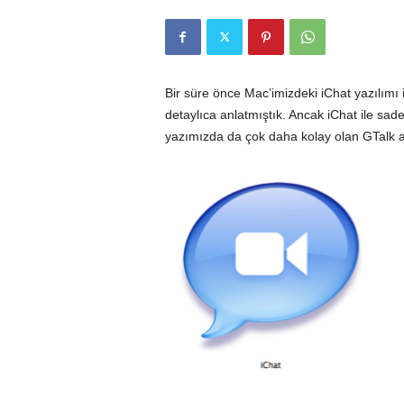
r
l
Bir süre önce Mac’imizdeki iChat yazılımı 
detaylıca anlatmıştık. Ancak iChat ile sad
i
yazımızda da çok daha kolay olan GTalk a
E
l
m
a