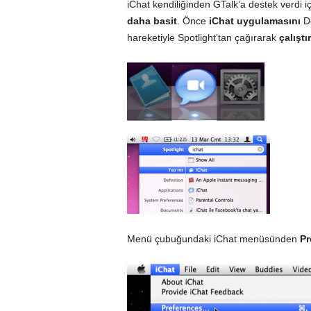
iChat kendiliğinden GTalk’a destek verdi i
daha basit
. Önce
iChat uygulamasını
D
hareketiyle
Spotlight
’tan çağırarak
çalıştı
Menü çubuğu
ndaki iChat menüsünden
Pr