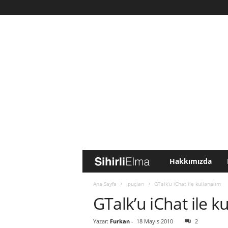
Hakkımızda
S
i
Ana Sayfa
İpuçları
GTalk’u iChat ile kullanalım
GTalk’u iChat ile k
h
Yazar:
Furkan
-
18 Mayıs 2010
2
i