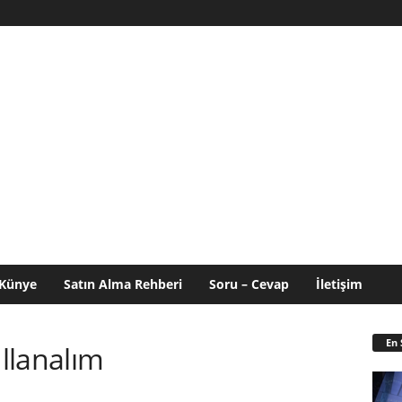
Künye
Satın Alma Rehberi
Soru – Cevap
İletişim
En 
ullanalım