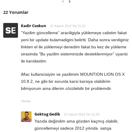
22 Yorumlar
Kadir Coskun
21 Kasım 2012 De 21:22
“Yazilim güncelleme” araciligiyla yüklemeye calistim fakat
yeni bir update bulamadigini belirtti. Daha sonra verdiginiz
linkten el ile yüklemeyi denedim fakat bu kez de yükleme
sirasinda “Bu yazilim sisteminizde desteklenmiyor” uyarisi
ile karsilastim.
iMac kullanicisiyim ve yazilimim MOUNTION LION OS X
10.8.2, ne gibi bir sorunla karsi karsiya olabilirim
bilmiyorum ama dilerim cözülebilir bir problemdir.
Yanıtla
Goktug Gedik
21 Kasım 2012 De 21:29
Yazıda değindim ama gözden kaçmış olabilir,
güncellemeyi sadece 2012 yılında satışa