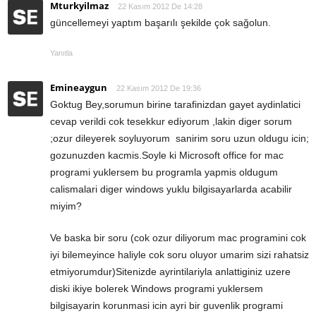
Mturkyilmaz
22 Kasım 2012 De 14:28
güncellemeyi yaptım başarılı şekilde çok sağolun.
Yanıtla
Emineaygun
22 Kasım 2012 De 19:36
Goktug Bey,sorumun birine tarafinizdan gayet aydinlatici
cevap verildi cok tesekkur ediyorum ,lakin diger sorum
;ozur dileyerek soyluyorum sanirim soru uzun oldugu icin;
gozunuzden kacmis.Soyle ki Microsoft office for mac
programi yuklersem bu programla yapmis oldugum
calismalari diger windows yuklu bilgisayarlarda acabilir
miyim?
Ve baska bir soru (cok ozur diliyorum mac programini cok
iyi bilemeyince haliyle cok soru oluyor umarim sizi rahatsiz
etmiyorumdur)Sitenizde ayrintilariyla anlattiginiz uzere
diski ikiye bolerek Windows programi yuklersem
bilgisayarin korunmasi icin ayri bir guvenlik programi