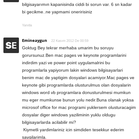
bilgisayarımın kapanisinda ciddi bi sorun var. 6 sn kadar
bi gecikme..ne yapmami oneririsiniz
Yanıtla
Emineaygun
22 Kasım 2012 De 00:59
Goktug Bey tekrar merhaba umarim bu soruyu
gorursunuz.Ben mac pages ve keynote programlarini
indirdim yazi ve power point uygulamalrini bu
programlarla yapiyorum lakin windows bilgisayarlari
benim mac de yaptigim dosyalari acamiyor.Mac pages ve
keynote gibi programlarda olusturulmus olan dosyalarin
windows word vb programlara donusturulmesi mumkun
mu eger mumkunse bunun yolu nedir.Buna olanak yoksa
microsof office for mac programi yuklersem olusturacagim
dosyalar diger windows yaziliminin yuklu oldugu
bilgisayarlarda acilabilir mi?
Kiymetli yardimlariniz icin simdiden tesekkur ederim
saygilarimla.