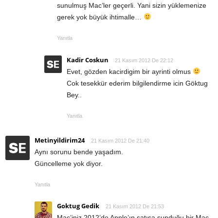
sunulmuş Mac’ler geçerli. Yani sizin yüklemenize
gerek yok büyük ihtimalle…
Yanıtla
Kadir Coskun
21 Kasım 2012 De 22:12
Evet, gözden kacirdigim bir ayrinti olmus
Cok tesekkür ederim bilgilendirme icin Göktug
Bey..
Yanıtla
Metinyildirim24
21 Kasım 2012 De 21:40
Aynı sorunu bende yaşadım.
Güncelleme yok diyor.
Yanıtla
Goktug Gedik
21 Kasım 2012 De 21:53
Mac’iniz 2012’de Apple’ın satışa sunduğu bir Mac