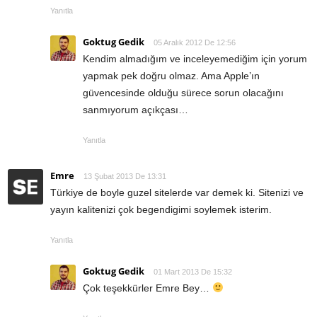
Yanıtla
Goktug Gedik
05 Aralık 2012 De 12:56
Kendim almadığım ve inceleyemediğim için yorum
yapmak pek doğru olmaz. Ama Apple’ın
güvencesinde olduğu sürece sorun olacağını
sanmıyorum açıkçası…
Yanıtla
Emre
13 Şubat 2013 De 13:31
Türkiye de boyle guzel sitelerde var demek ki. Sitenizi ve
yayın kalitenizi çok begendigimi soylemek isterim.
Yanıtla
Goktug Gedik
01 Mart 2013 De 15:32
Çok teşekkürler Emre Bey…