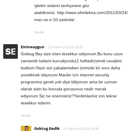
işletim sistemi tarihçesine göz
atabilirsiniz: http://www.sihirlielma.com/2011/03/24/
mac-os-x-10-yasinda/
Yanıtla
Emineaygun
21 Kasım 2012 De 22:01
Goktug Bey size icten tesekkur ediyorum.Bu konu uzun
zamandir kafami kurcaliyordu(1 haftadir)simdi cevabini
buldum.Hazir sizi yakalamisken izninizle bir soru daha
yoneltmek istiyorum.Macler icin internet security
programina gerek yok diye biliyorum ama bir uzman
olarak sizin bu konuda gorusunuz nedir merak
ediyorum.Siz ne oneririsiniz?Yardimlariniz icin tekrar
tesekkur ederim.
Yanıtla
Goktug Gedik
21 Kasım 2012 De 22:09