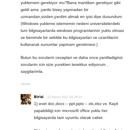
yuklemem gerekiyor mu?Bana mantiken gerekiyor gibi
geldi ama ;yanlis bisey yapmadan bir
uzmandan;sizden;yardim almak en iyisi diye dusundum.
(Windows yukleme istememin nedeni universitelerdeki
tum bilgisayarlarda windows programlarinin yuklu olmasi
ve benimde bir sekilde bu bilgisayarlari ve uzantilarini
kullanarak sunumlar yapmam gerekmesi.)
Butun bu sorularin cevaplari ve daha once yanitladiginiz
sorularim icin size yurekten tesekkur ediyorum ,
saygilarimla.
Yanıtla
Birisi
22 Kasım 2012 De 20:21
1) evet doc,docx – ppt,pptx – xls,xlsx vs. Kayit
yapabildigi icin microsoft office yuklu her
bilgisayarda tam uyumlu olarak calisir.