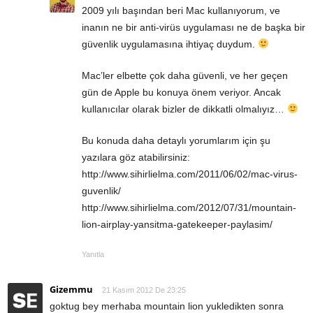
2009 yılı başından beri Mac kullanıyorum, ve
inanın ne bir anti-virüs uygulaması ne de başka bir
güvenlik uygulamasına ihtiyaç duydum.
Mac’ler elbette çok daha güvenli, ve her geçen
gün de Apple bu konuya önem veriyor. Ancak
kullanıcılar olarak bizler de dikkatli olmalıyız…
Bu konuda daha detaylı yorumlarım için şu
yazılara göz atabilirsiniz:
http://www.sihirlielma.com/2011/06/02/mac-virus-
guvenlik/
http://www.sihirlielma.com/2012/07/31/mountain-
lion-airplay-yansitma-gatekeeper-paylasim/
Yanıtla
Gizemmu
21 Kasım 2012 De 23:25
goktug bey merhaba mountain lion yukledikten sonra