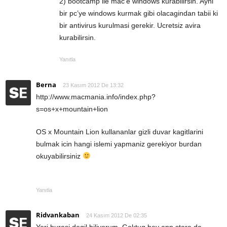
2) bootcamp ile mac’e windows kurabilirsin. Ayni
bir pc’ye windows kurmak gibi olacagindan tabii ki
bir antivirus kurulmasi gerekir. Ucretsiz avira
kurabilirsin.
Yanıtla
Berna
23 Kasım 2012 De 13:32
http://www.macmania.info/index.php?
s=os+x+mountain+lion
OS x Mountain Lion kullananlar gizli duvar kagitlarini
bulmak icin hangi islemi yapmaniz gerekiyor burdan
okuyabilirsiniz
Yanıtla
Ridvankaban
24 Kasım 2012 De 02:35
Yeri burasi degil biliyorum. Goktug bey app store da