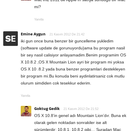
mi?
Yanıtla
Emine Aygun
21 Kasım 2012 De 21:42
iki gun once buna benzer bir guncelleme yukledim
(software update de gorunuyordu)ama bu program nasil
bir sey nasil calisiyor anlayamadim.Benim programim OS
X 10.8.2 ,OS X Mountain Lion ayri bir program mi yoksa
OS X 10 .8.2 yada buna benzer programlari destekleyen
bir program mi.Bu konuda beni aydinlatirsaniz cok mutlu
olurum simdiden cok tesekkur ederim.
Yanıtla
Goktug Gedik
21 Kasım 2012 De 21:52
OS X 10.8’in genel adı Mountain Lion’dır. Buna ek
olarak gelen noktadan sonrakiler ise alt
sürümlerdir: 10.8.1, 10.8.2 gibi… Şuradan Mac