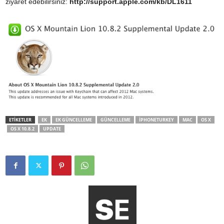
ziyaret edebilirsiniz:
http://support.apple.com/kb/DL1611
ETİKETLER
EK
EK GÜNCELLEME
GÜNCELLEME
IPHONETURKEY
MAC
OS X
OS X 10.8.2
UPDATE