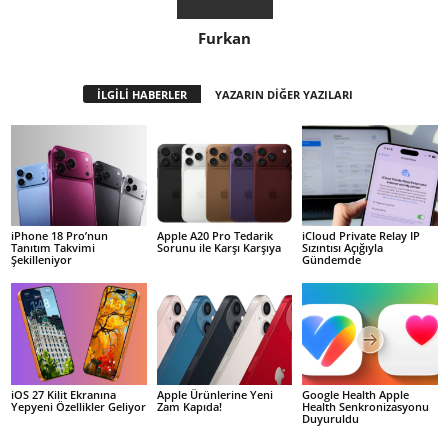
Furkan
İLGİLİ HABERLER
YAZARIN DİĞER YAZILARI
iPhone 18 Pro’nun
Apple A20 Pro Tedarik
iCloud Private Relay IP
Tanıtım Takvimi
Sorunu ile Karşı Karşıya
Sızıntısı Açığıyla
Şekilleniyor
Gündemde
iOS 27 Kilit Ekranına
Apple Ürünlerine Yeni
Google Health Apple
Yepyeni Özellikler Geliyor
Zam Kapıda!
Health Senkronizasyonu
Duyuruldu