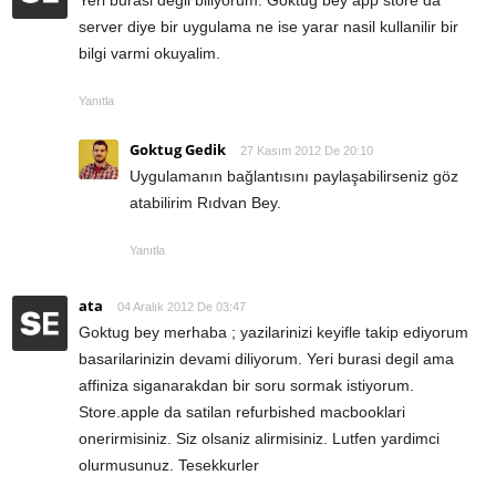
server diye bir uygulama ne ise yarar nasil kullanilir bir
bilgi varmi okuyalim.
Yanıtla
Goktug Gedik
27 Kasım 2012 De 20:10
Uygulamanın bağlantısını paylaşabilirseniz göz
atabilirim Rıdvan Bey.
Yanıtla
ata
04 Aralık 2012 De 03:47
Goktug bey merhaba ; yazilarinizi keyifle takip ediyorum
basarilarinizin devami diliyorum. Yeri burasi degil ama
affiniza siganarakdan bir soru sormak istiyorum.
Store.apple da satilan refurbished macbooklari
onerirmisiniz. Siz olsaniz alirmisiniz. Lutfen yardimci
olurmusunuz. Tesekkurler