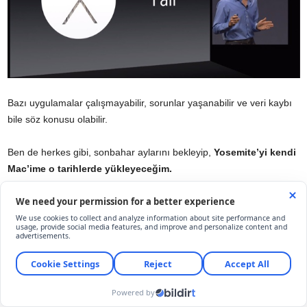
Bazı uygulamalar çalışmayabilir, sorunlar yaşanabilir ve veri kaybı
bile söz konusu olabilir.
Ben de herkes gibi, sonbahar aylarını bekleyip,
Yosemite’yi kendi
Mac’ime o tarihlerde yükleyeceğim.
OS X Yosemite’nin fiyatı ne olacak?
Sevindirici bir haber daha! Mavericks gibi,
Yosemite de tamamen
ÜCRETSİZ!