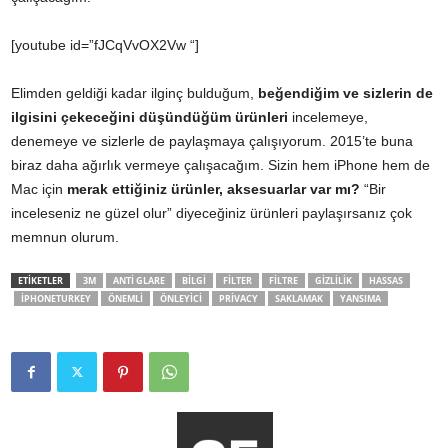
[youtube id=”fJCqVvOX2Vw “]
Elimden geldiği kadar ilginç bulduğum,
beğendiğim ve sizlerin de
ilgisini çekeceğini düşündüğüm ürünleri
incelemeye,
denemeye ve sizlerle de paylaşmaya çalışıyorum. 2015’te buna
biraz daha ağırlık vermeye çalışacağım. Sizin hem iPhone hem de
Mac için
merak ettiğiniz ürünler, aksesuarlar var mı?
“Bir
inceleseniz ne güzel olur” diyeceğiniz ürünleri paylaşırsanız çok
memnun olurum.
ETİKETLER
3M
ANTI GLARE
BILGI
FILTER
FILTRE
GIZLILIK
HASSAS
IPHONETURKEY
ÖNEMLI
ÖNLEYICI
PRIVACY
SAKLAMAK
YANSIMA