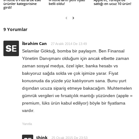
ürünler kategorisine
belli oldu!
sattığı en ucuz 10 ürün!
girdi!
9 Yorumlar
İbrahim Can
27 Aralık 2014 De 13:49
Selamlar Göktuğ, bomba bir paylaşım. Ben Finansal
Yönetim Danışmanı olduğum için ancak elbette zaman
zaman sosyal medya, özel işler, banka hesabı vs
bakıyoruz sağda solda ve çok işimize yarar. Fiyat
konusnuda da yüzde yüz katılıyorum sana. Bunu yurt
dışından ucuza sipariş etmeye bakacağım. Muhtemelen
gümrük vergileri ve fırsatçılık mantığı yüzünden (apple =
premium, lüks ürün kabul ediliyor) böyle bir fiyatlama
vardır.
Yanıtla
think
25 Ocak 2015 De 23:53