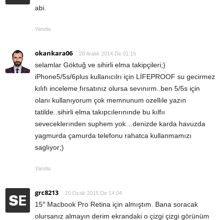
abi.
Yanıtla
okankara06
28 Aralık 2014 De 01:15
selamlar Göktuğ ve sihirli elma takipçileri;)
iPhone5/5s/6plus kullanıcılrı için LİFEPROOF su gecirmez
kılıfı inceleme fırsatınız olursa sevınırm..ben 5/5s için
olanı kullanıyorum çok memnunum ozellıle yazın
tatilde..sihirli elma takıpcılerınınde bu kılfıı
seveceklerınden suphem yok…denizde karda havuzda
yagmurda çamurda telefonu rahatca kullanmamızı
saglıyor;)
Yanıtla
grc8213
15 Ocak 2015 De 14:04
15″ Macbook Pro Retina için almıştım. Bana soracak
olursanız almayın derim ekrandaki o çizgi çizgi görünüm