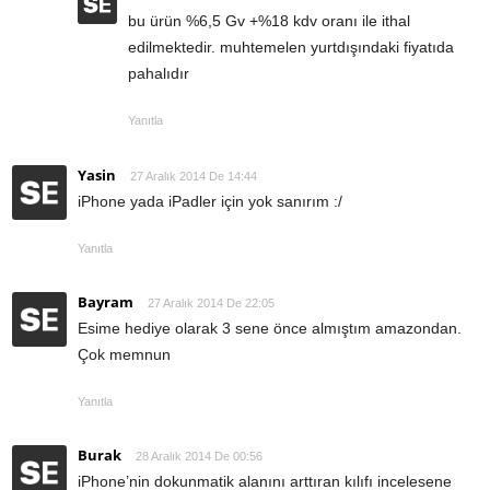
bu ürün %6,5 Gv +%18 kdv oranı ile ithal
edilmektedir. muhtemelen yurtdışındaki fiyatıda
pahalıdır
Yanıtla
Yasin
27 Aralık 2014 De 14:44
iPhone yada iPadler için yok sanırım :/
Yanıtla
Bayram
27 Aralık 2014 De 22:05
Esime hediye olarak 3 sene önce almıştım amazondan.
Çok memnun
Yanıtla
Burak
28 Aralık 2014 De 00:56
iPhone’nin dokunmatik alanını arttıran kılıfı incelesene