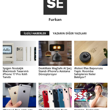
Furkan
İLGİLİ HABERLER
YAZARIN DİĞER YAZILARI
Spigen Nostaljik
DeskMate MagSafe AI Şarj
iRobot İflas Başvurusu
Macintosh Tasarımlı
Standı iPhone’u Asistana
Yaptı: Roomba
iPhone 17 Pro Kılıfı
Dönüştürüyor
Sahiplerini Neler
Tanıttı
Bekliyor?
iPhone 6 Plus artık eski
iPhone’ların yeni fiyatı
Apple’ın, Türkiye’de