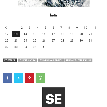
İndir
1
2
3
4
5
6
7
8
9
10
11
12
13
14
15
16
17
18
19
20
21
22
23
24
25
26
27
28
29
30
31
32
33
34
35
ETİKETLER
DUVAR KAĞIDI
EN İYI DUVAR KAĞIDI
IPHONE DUVAR KAĞIDI