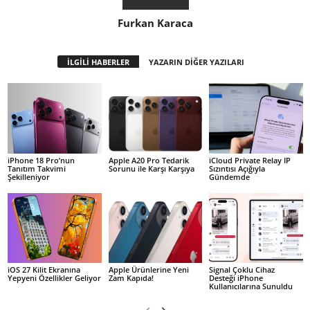
Furkan Karaca
İLGİLİ HABERLER
YAZARIN DİĞER YAZILARI
iPhone 18 Pro’nun
Apple A20 Pro Tedarik
iCloud Private Relay IP
Tanıtım Takvimi
Sorunu ile Karşı Karşıya
Sızıntısı Açığıyla
Şekilleniyor
Gündemde
iOS 27 Kilit Ekranına
Apple Ürünlerine Yeni
Signal Çoklu Cihaz
Yepyeni Özellikler Geliyor
Zam Kapıda!
Desteği iPhone
Kullanıcılarına Sunuldu