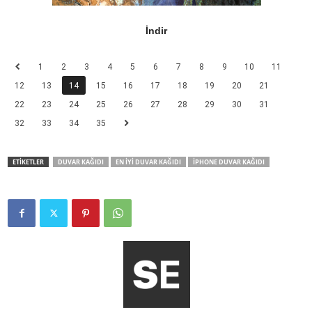
İndir
1
2
3
4
5
6
7
8
9
10
11
12
13
14
15
16
17
18
19
20
21
22
23
24
25
26
27
28
29
30
31
32
33
34
35
ETİKETLER
DUVAR KAĞIDI
EN İYI DUVAR KAĞIDI
IPHONE DUVAR KAĞIDI