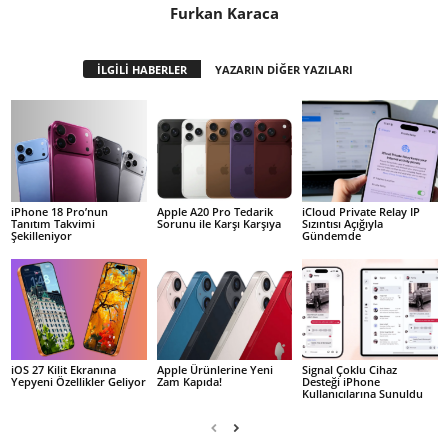
Furkan Karaca
İLGİLİ HABERLER
YAZARIN DİĞER YAZILARI
iPhone 18 Pro’nun
Apple A20 Pro Tedarik
iCloud Private Relay IP
Tanıtım Takvimi
Sorunu ile Karşı Karşıya
Sızıntısı Açığıyla
Şekilleniyor
Gündemde
iOS 27 Kilit Ekranına
Apple Ürünlerine Yeni
Signal Çoklu Cihaz
Yepyeni Özellikler Geliyor
Zam Kapıda!
Desteği iPhone
Kullanıcılarına Sunuldu