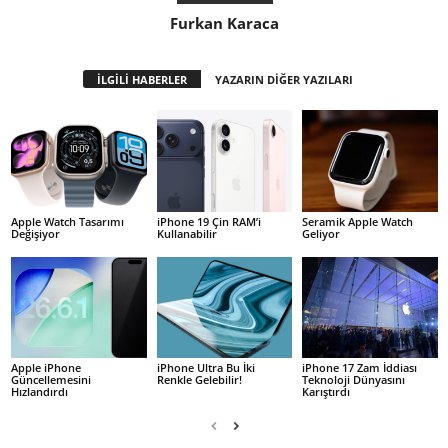
Furkan Karaca
İLGİLİ HABERLER
YAZARIN DİĞER YAZILARI
Apple Watch Tasarımı
iPhone 19 Çin RAM’i
Seramik Apple Watch
Değişiyor
Kullanabilir
Geliyor
Apple iPhone
iPhone Ultra Bu İki
iPhone 17 Zam İddiası
Güncellemesini
Renkle Gelebilir!
Teknoloji Dünyasını
Hızlandırdı
Karıştırdı