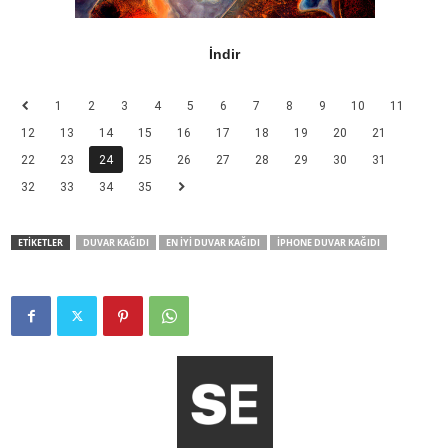
İndir
1
2
3
4
5
6
7
8
9
10
11
12
13
14
15
16
17
18
19
20
21
22
23
24
25
26
27
28
29
30
31
32
33
34
35
ETİKETLER
DUVAR KAĞIDI
EN İYI DUVAR KAĞIDI
IPHONE DUVAR KAĞIDI