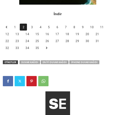
İndir
1
2
3
4
5
6
7
8
9
10
11
12
13
14
15
16
17
18
19
20
21
22
23
24
25
26
27
28
29
30
31
32
33
34
35
ETİKETLER
DUVAR KAĞIDI
EN İYI DUVAR KAĞIDI
IPHONE DUVAR KAĞIDI