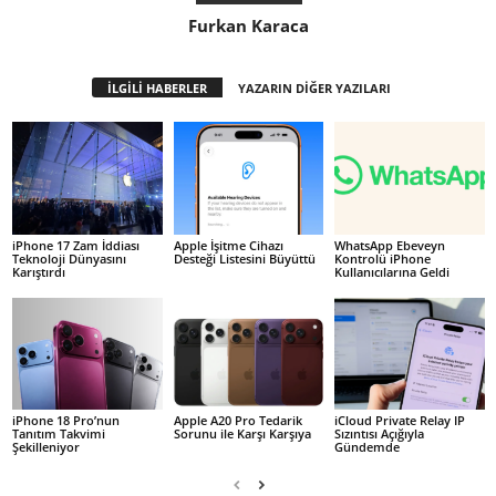
Furkan Karaca
İLGİLİ HABERLER
YAZARIN DİĞER YAZILARI
iPhone 17 Zam İddiası
Apple İşitme Cihazı
WhatsApp Ebeveyn
Teknoloji Dünyasını
Desteği Listesini Büyüttü
Kontrolü iPhone
Karıştırdı
Kullanıcılarına Geldi
iPhone 18 Pro’nun
Apple A20 Pro Tedarik
iCloud Private Relay IP
Tanıtım Takvimi
Sorunu ile Karşı Karşıya
Sızıntısı Açığıyla
Şekilleniyor
Gündemde