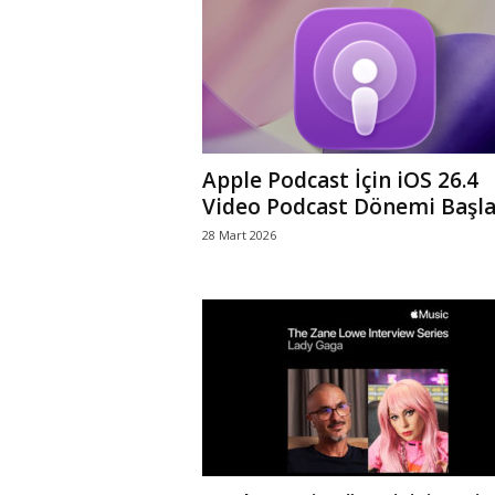
r
l
i
Apple Podcast İçin iOS 26.4
E
Video Podcast Dönemi Başla
28 Mart 2026
l
m
a