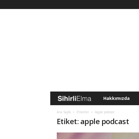
Hakkımızda
S
i
Ana Sayfa
Etiketler
Apple podcast
Etiket: apple podcast
h
i