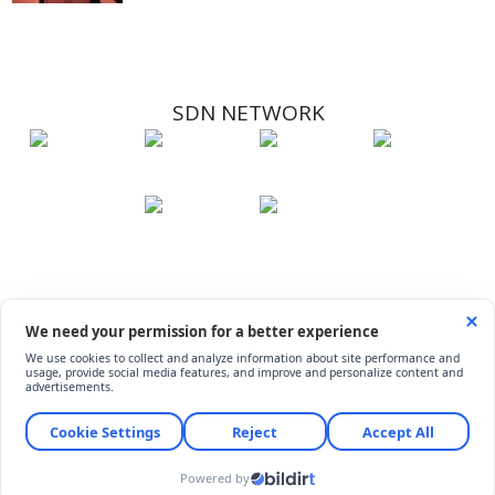
SDN NETWORK
Hakkımızda
Künye
İletişim
Çerez Kullanımı
Soru-Cevap
©
ShiftDelete.Net