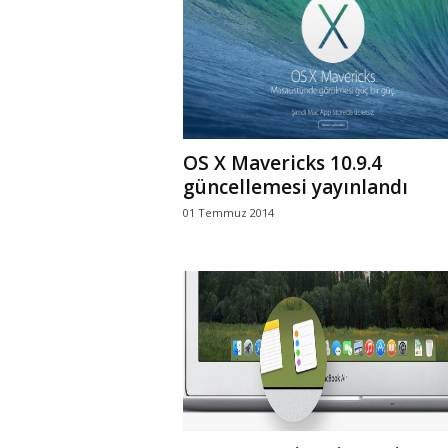
r
l
i
OS X Mavericks 10.9.4
E
güncellemesi yayınlandı
01 Temmuz 2014
l
m
a