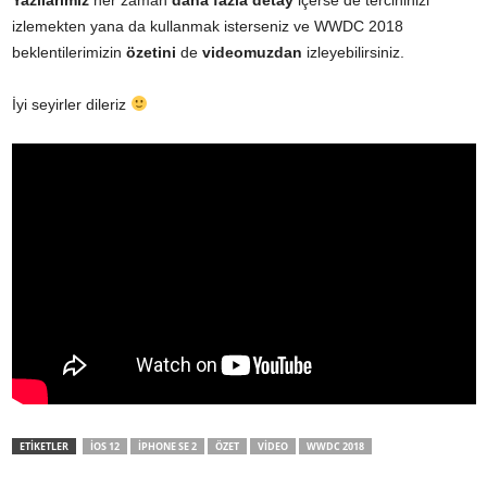
Yazılarımız
her zaman
daha fazla detay
içerse de tercihinizi
izlemekten yana da kullanmak isterseniz ve WWDC 2018
beklentilerimizin
özetini
de
videomuzdan
izleyebilirsiniz.
İyi seyirler dileriz
ETİKETLER
IOS 12
IPHONE SE 2
ÖZET
VIDEO
WWDC 2018