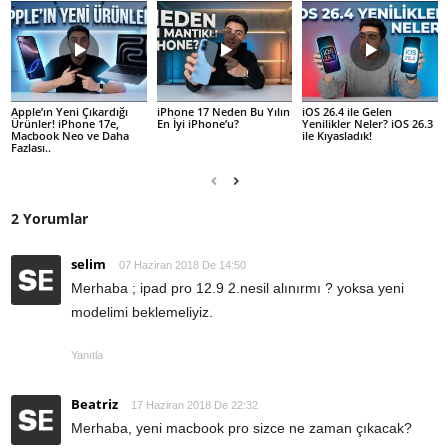
Apple’ın Yeni Çıkardığı
iPhone 17 Neden Bu Yılın
iOS 26.4 ile Gelen
Ürünler! iPhone 17e,
En İyi iPhone’u?
Yenilikler Neler? iOS 26.3
Macbook Neo ve Daha
ile Kıyasladık!
Fazlası..
2 Yorumlar
selim
07 Haziran 2018 De 14:50
Merhaba ; ipad pro 12.9 2.nesil alınırmı ? yoksa yeni
modelimi beklemeliyiz.
Yanıtla
Beatriz
17 Haziran 2018 De 22:32
Merhaba, yeni macbook pro sizce ne zaman çıkacak?