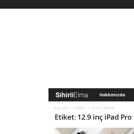
Hakkımızda
S
i
Ana Sayfa
Etiketler
12.9 inç iPad Pro
Etiket: 12.9 inç iPad Pro
h
i