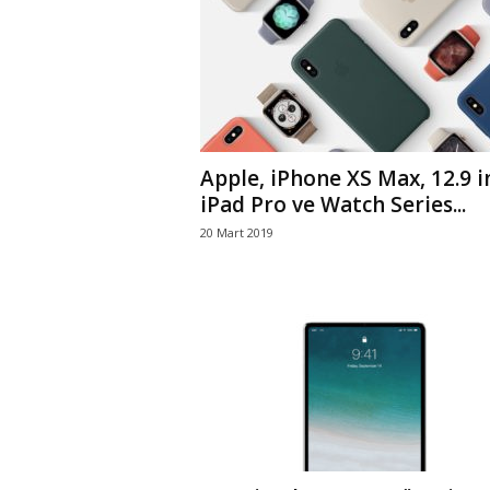
r
l
i
Apple, iPhone XS Max, 12.9 i
E
iPad Pro ve Watch Series...
20 Mart 2019
l
m
a