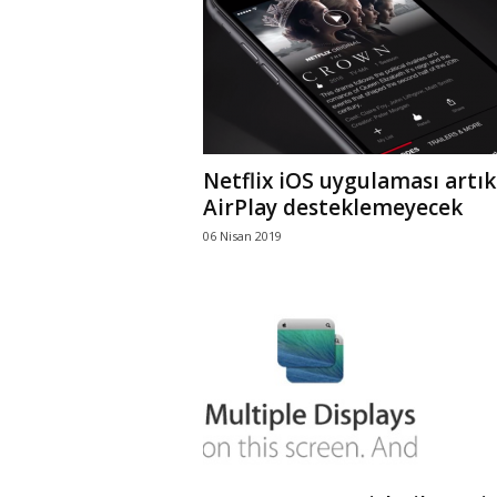
r
l
i
Netflix iOS uygulaması artık
E
AirPlay desteklemeyecek
06 Nisan 2019
l
m
a