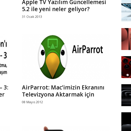
Apple TV Yazılım Güncellemesi
5.2 ile yeni neler geliyor?
31 Ocak 2013
 3:
AirParrot: Mac’imizin Ekranını
er
Televizyona Aktarmak için
08 Mayıs 2012