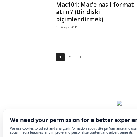
Mac101: Mac’e nasıl format
atılır? (Bir diski
biçimlendirmek)
23 Mayıs 2011
1
2