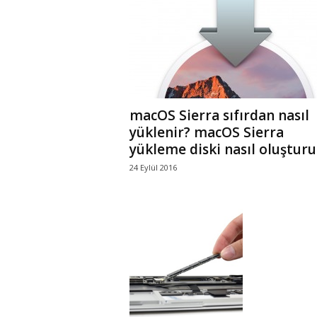
r
l
i
macOS Sierra sıfırdan nasıl
E
yüklenir? macOS Sierra
yükleme diski nasıl oluşturu
l
24 Eylül 2016
m
a