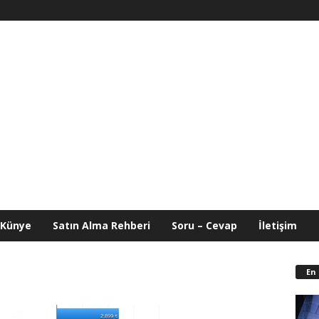
Künye
Satın Alma Rehberi
Soru – Cevap
İletişim
En