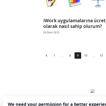
iWork uygulamalarına ücret
olarak nasıl sahip olurum?
26 Ekim 2013
1
...
8
9
10
...
13