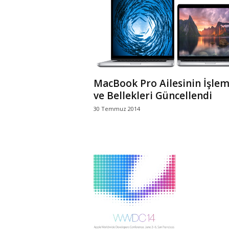
r
l
i
MacBook Pro Ailesinin İşlem
E
ve Bellekleri Güncellendi
30 Temmuz 2014
l
m
a