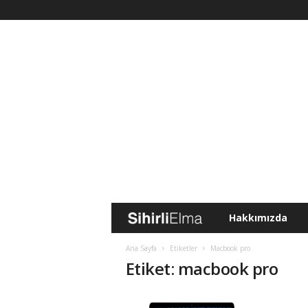
Hakkımızda
S
i
Ana Sayfa
Etiketler
Macbook pro
Etiket: macbook pro
h
i