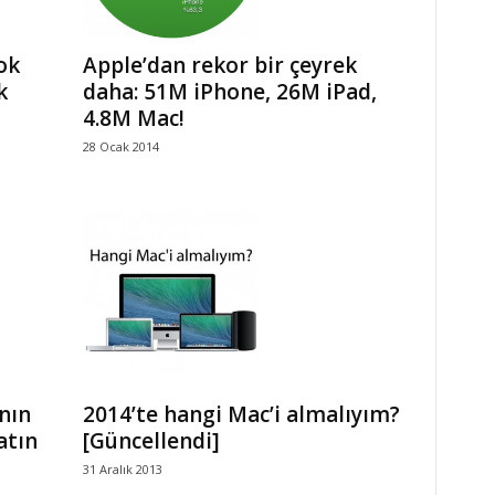
ok
Apple’dan rekor bir çeyrek
k
daha: 51M iPhone, 26M iPad,
4.8M Mac!
28 Ocak 2014
nın
2014’te hangi Mac’i almalıyım?
atın
[Güncellendi]
31 Aralık 2013