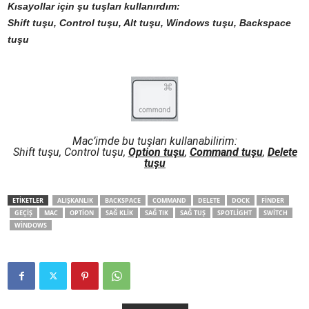
Kısayollar için şu tuşları kullanırdım:
Shift tuşu, Control tuşu, Alt tuşu, Windows tuşu, Backspace
tuşu
Mac’imde bu tuşları kullanabilirim:
Shift tuşu, Control tuşu,
Option tuşu
,
Command tuşu
,
Delete
tuşu
ETİKETLER
ALIŞKANLIK
BACKSPACE
COMMAND
DELETE
DOCK
FINDER
GEÇIŞ
MAC
OPTION
SAĞ KLIK
SAĞ TIK
SAĞ TUŞ
SPOTLIGHT
SWITCH
WINDOWS