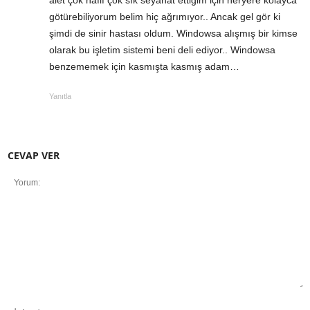
alet çok hafif çok sık seyahat ettiğim için heryere kolayca
götürebiliyorum belim hiç ağrımıyor.. Ancak gel gör ki
şimdi de sinir hastası oldum. Windowsa alışmış bir kimse
olarak bu işletim sistemi beni deli ediyor.. Windowsa
benzememek için kasmışta kasmış adam…
Yanıtla
CEVAP VER