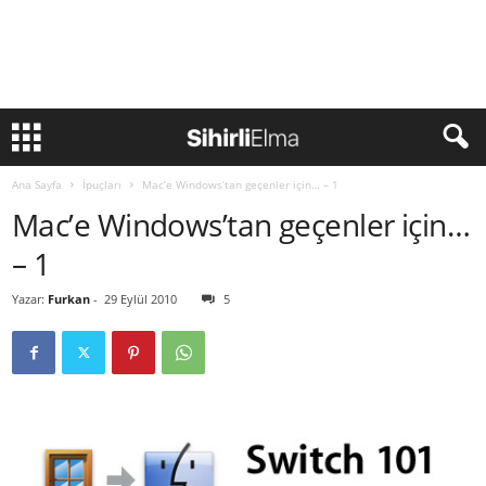
Ana Sayfa
İpuçları
Mac’e Windows’tan geçenler için… – 1
Mac’e Windows’tan geçenler için…
– 1
Yazar:
Furkan
-
29 Eylül 2010
5