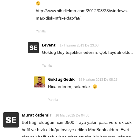
http://www.sihirlielma.com/2012/03/28/windows-
mac-disk-ntfs-exfat-fat/
Yanıtla
Levent
17 Haziran 2013 De 23:08
Göktuğ Bey teşekkür ederim. Çok faydalı oldu..
Yanıtla
Goktug Gedik
18 Haziran 2013 De 08:25
Rica ederim, selamlar.
Yanıtla
Murat özdemir
16 Mart 2015 De 04:55
Bel fıtığı olduğum için 3500 liraya yakın para vererek çok
hafif ve hızlı olduğu tavsiye edilen MacBook aldım. Evet