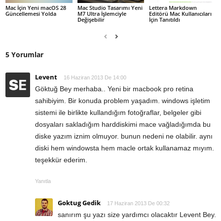
Mac İçin Yeni macOS 28
Mac Studio Tasarımı Yeni
Lettera Markdown
Güncellemesi Yolda
M7 Ultra İşlemciyle
Editörü Mac Kullanıcıları
Değişebilir
İçin Tanıtıldı
5 Yorumlar
Levent
16 Haziran 2013 De 14:00
Göktuğ Bey merhaba.. Yeni bir macbook pro retina
sahibiyim. Bir konuda problem yaşadım. windows işletim
sistemi ile birlikte kullandığım fotoğraflar, belgeler gibi
dosyaları sakladığım harddiskimi mace vağladığımda bu
diske yazım iznim olmuyor. bunun nedeni ne olabilir. aynı
diski hem windowsta hem macle ortak kullanamaz mıyım.
teşekkür ederim.
Yanıtla
Goktug Gedik
17 Haziran 2013 De 00:32
sanırım şu yazı size yardımcı olacaktır Levent Bey.