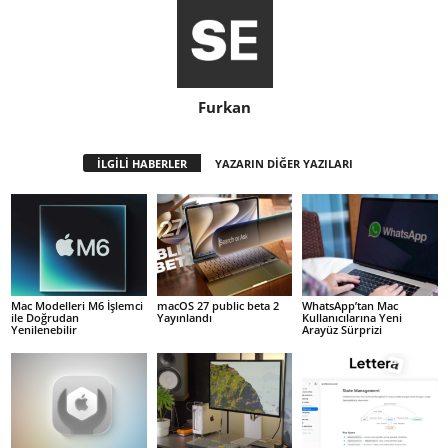
Furkan
İLGİLİ HABERLER
YAZARIN DİĞER YAZILARI
Mac Modelleri M6 İşlemci
macOS 27 public beta 2
WhatsApp’tan Mac
ile Doğrudan
Yayınlandı
Kullanıcılarına Yeni
Yenilenebilir
Arayüz Sürprizi