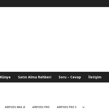
Künye
Satın Alma Rehberi
Soru – Cevap
İletişim
AIRPODS MAX 2I
AIRPODS PRO
AIRPODS PRO 3