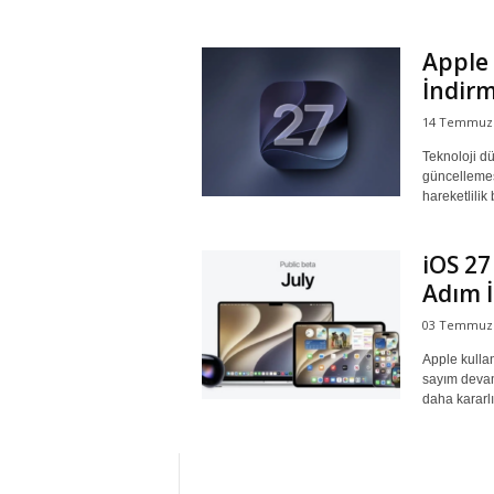
r
Apple 
İndir
l
14 Temmuz 
i
Teknoloji d
güncellemes
E
hareketlilik 
l
iOS 27
Adım 
m
03 Temmuz 
a
Apple kullan
sayım devam
daha kararlı 