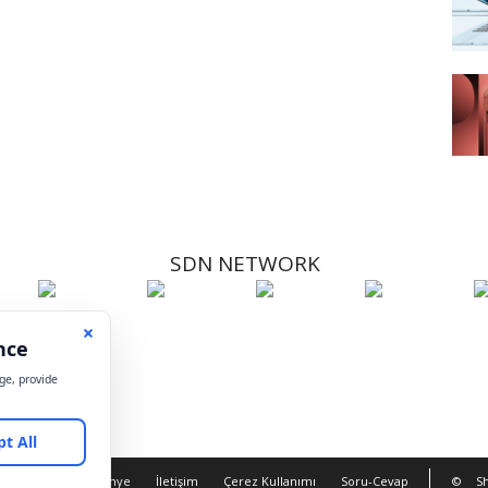
SDN NETWORK
Hakkımızda
Künye
İletişim
Çerez Kullanımı
Soru-Cevap
©
Sh